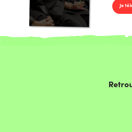
Je té
Retrou