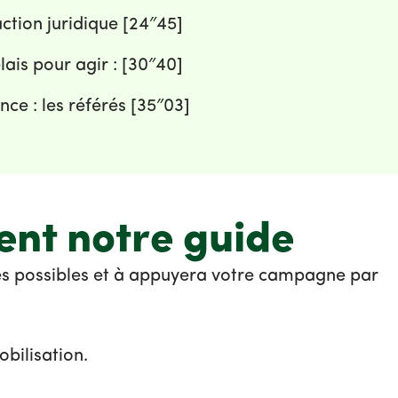
ction juridique [24″45]
lais pour agir : [30″40]
nce : les référés [35″03]
ent notre guide
s possibles et à appuyera votre campagne par
bilisation.