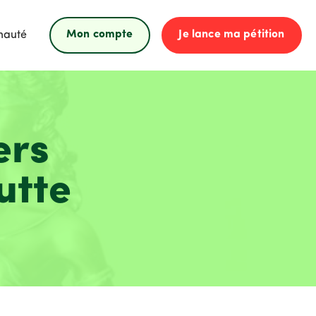
Mon compte
Je lance ma pétition
nauté
ers
utte