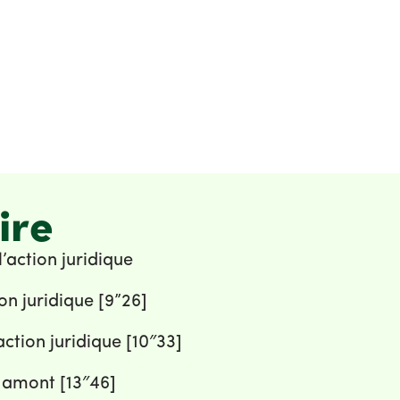
ire
l’action juridique
tion juridique [9”26]
’action juridique [10″33]
 amont [13″46]