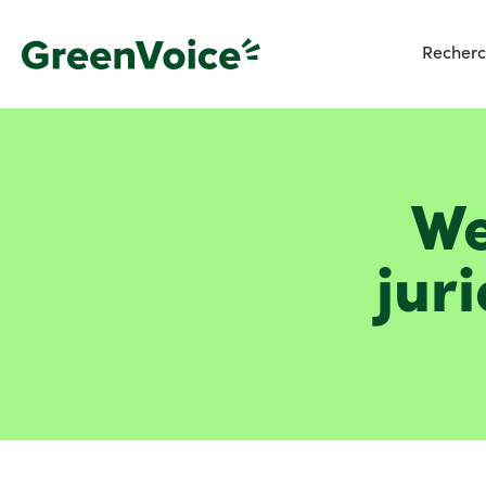
Recherc
We
jur