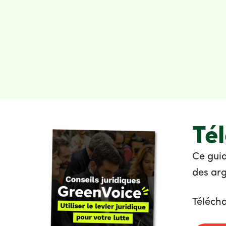
Té
Ce gui
des arg
Télécha