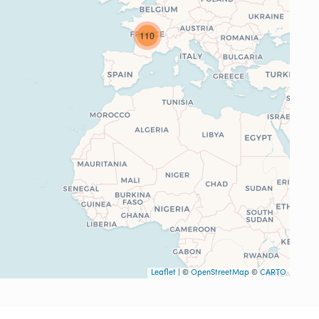
110
Leaflet
| ©
OpenStreetMap
©
CARTO