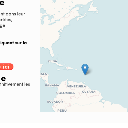
le
ent dans leur
rètes,
age
liquant sur la
 ici
le
nitivement les