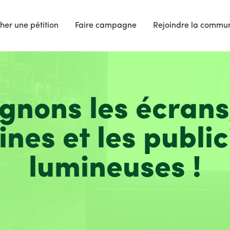
her une pétition
Faire campagne
Rejoindre la commu
ignons les écrans,
rines et les public
lumineuses !