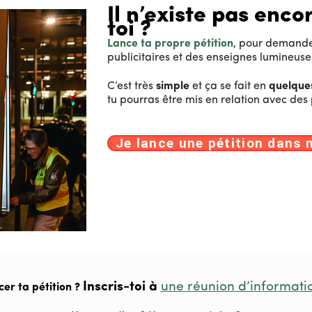
Il n’existe pas enco
toi ?
Lance ta propre pétition
, pour demande
publicitaires et des enseignes lumineuse
C’est très
simple
et ça se fait en
quelques
tu pourras être mis en relation avec des
Je lance une pétition dans m
Inscris-toi à
une réunion d’informati
cer ta pétition ?