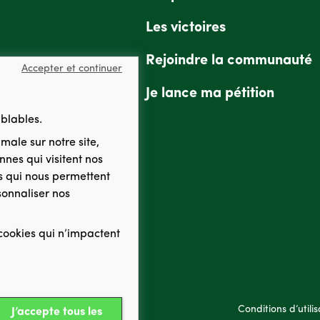
Les victoires
Rejoindre la communauté
Accepter et continuer
Je lance ma pétition
mblables.
imale
sur notre site,
nes qui visitent nos
es qui nous permettent
emble.
onnaliser nos
 cookies qui n’impactent
en savoir plus
 propulsée par Greenpeace France.
en savoir plus
Conditions d’utilis
J’accepte tous les