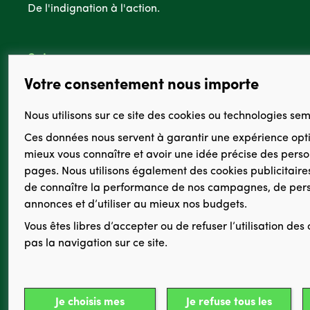
De l'indignation à l'action.
Suivez-nous :
Votre consentement nous importe
Nous utilisons sur ce site des cookies ou technologies se
Ces données nous servent à
garantir une expérience opt
Newsletter :
mieux vous connaître et avoir une idée précise des person
pages
. Nous utilisons également des cookies publicitair
Découvrez la newsletter de GreenVoice et agissons ens
de
connaître la performance de nos campagnes
,
de pers
annonces
et
d’utiliser au mieux nos budgets
.
Je m'inscris
Vous êtes libres d’accepter ou de refuser l’utilisation des
pas la navigation sur ce site.
Cookie de consentement (obligatoire)
Cookies de fonctionnement (obligatoires)
© Greenpeace France 2026 - GreenVoice est une plateforme de pétitions
Je choisis mes
Je refuse tous les