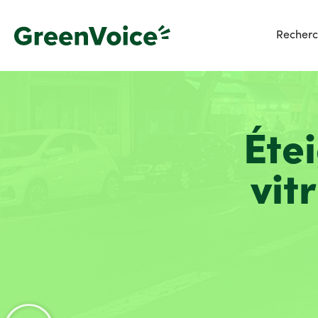
Recherc
Éte
vit