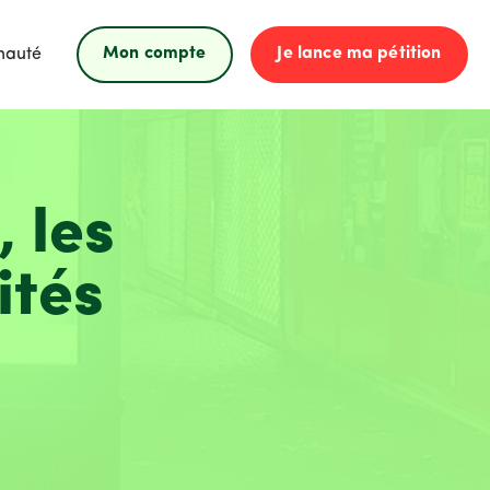
Mon compte
Je lance ma pétition
nauté
 les
ités