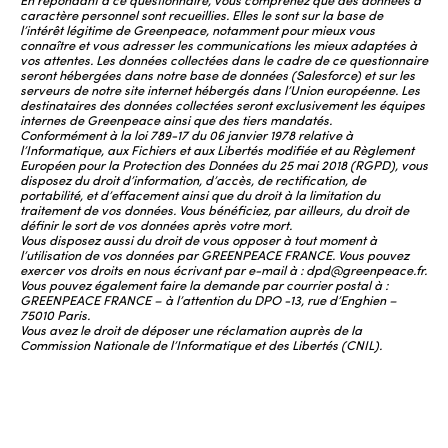
En répondant à ce questionnaire, vous comprenez que des données à
caractère personnel sont recueillies. Elles le sont sur la base de
l’intérêt légitime de Greenpeace, notamment pour mieux vous
connaître et vous adresser les communications les mieux adaptées à
vos attentes. Les données collectées dans le cadre de ce questionnaire
seront hébergées dans notre base de données (Salesforce) et sur les
serveurs de notre site internet hébergés dans l’Union européenne. Les
destinataires des données collectées seront exclusivement les équipes
internes de Greenpeace ainsi que des tiers mandatés.
Conformément à la loi 789-17 du 06 janvier 1978 relative à
l’Informatique, aux Fichiers et aux Libertés modifiée et au Règlement
Européen pour la Protection des Données du 25 mai 2018 (RGPD), vous
disposez du droit d’information, d’accès, de rectification, de
portabilité, et d’effacement ainsi que du droit à la limitation du
traitement de vos données. Vous bénéficiez, par ailleurs, du droit de
définir le sort de vos données après votre mort.
Vous disposez aussi du droit de vous opposer à tout moment à
l’utilisation de vos données par GREENPEACE FRANCE. Vous pouvez
exercer vos droits en nous écrivant par e-mail à : dpd@greenpeace.fr.
Vous pouvez également faire la demande par courrier postal à :
GREENPEACE FRANCE – à l’attention du DPO -13, rue d’Enghien –
75010 Paris.
Vous avez le droit de déposer une réclamation auprès de la
Commission Nationale de l’Informatique et des Libertés (CNIL).