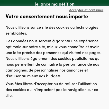
Je lance ma pétition
Accepter et continuer
Votre consentement nous importe
GreenVoice & vous
Nous utilisons sur ce site des cookies ou technologies
Qui sommes-nous ?
semblables.
Ces données nous servent à
garantir une expérience
Questions & Réponses
optimale
sur notre site,
mieux vous connaître et avoir
Boite à outils
une idée précise des personnes qui visitent nos pages
.
Nous utilisons également des cookies publicitaires qui
Thèmes des pétitions
nous permettent de
connaître la performance de nos
Modération
campagnes
,
de personnaliser nos annonces
et
d’utiliser au mieux nos budgets
.
Plan du site
Vous êtes libres d’accepter ou de refuser l’utilisation
Contact
des cookies qui n’impactent pas la navigation sur ce
site.
Cookie de consentement