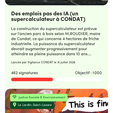
Des emplois pas des IA (un
supercalculateur à CONDAT)
La construction du supercalculateur est prévue
sur l’ancien parc à bois selon M.ROUDIER, maire
de Condat, ce qui concerne 4 hectares de friche
industrielle. La puissance du supercalculateur
devrait augmenter progressivement pour
atteindre sa pleine puissance dans 10 ans.
Pourquoi faut-il agir maintenant ? Le
Lancée par Vigilance CONDAT le
31 juillet 2026
supercalculateur, contrairement à un data center
qui stocke, entraîne en permanence, c'est-à-dire
462 signatures
Objectif : 1 000
qu'il "calcule" des données. C'est pourquoi il
consommera beaucoup d’électricité et produira
beaucoup de chaleur et consommera aussi un
volume d’eau non négligeable, nécessaire à son
refroidissement, même en circuit fermé. Condat,
Thématique
Localisation
Justice Sociale & Environnement
Le Lardin et les communes environnantes ne sont
pas épargnées par les vagues de chaleur et les
Le Lardin-Saint-Lazare
restrictions d’eau en période de sécheresse. Il