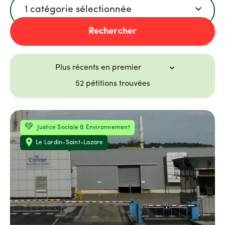
Catégorie
1 catégorie sélectionnée
Rechercher
52 pétitions trouvées
Thématique
Localisation
Justice Sociale & Environnement
Le Lardin-Saint-Lazare